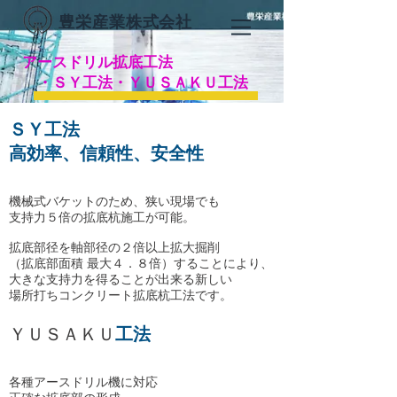
​豊栄産業株式会社
​アースドリル拡底工法
・ＳＹ工法
・ＹＵＳＡＫＵ工法
ＳＹ工法
高効率、信頼性、安全性
機械式バケットのため、狭い現場でも
支持力５倍の拡底杭施工が可能。
拡底部径を軸部径の２倍以上拡大掘削
（拡底部面積 最大４．８倍）することにより、
大きな支持力を得ることが出来る新しい
場所打ちコンクリート拡底杭工法です。
ＹＵＳＡＫＵ
工法
各種アースドリル機に対応